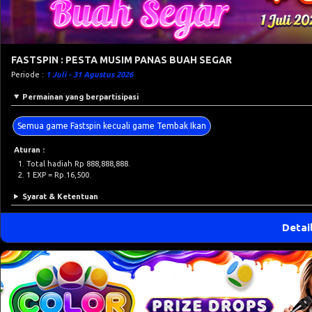
FASTSPIN : PESTA MUSIM PANAS BUAH SEGAR
Periode :
1 Juli - 31 Agustus 2026
Permainan yang berpartisipasi
Semua game Fastspin kecuali game Tembak Ikan
Aturan :
Total hadiah Rp 888,888,888.
1 EXP = Rp.16,500.
Syarat & Ketentuan
Detai