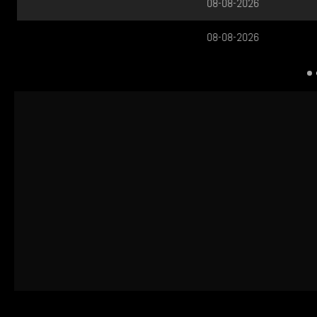
TOTOMACAU 2200
TOTOMACAU 2300