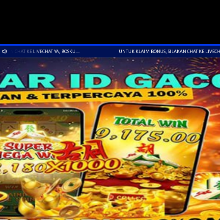
, BOSKU....
UNTUK KLAIM BONUS, SILAKAN CHAT KE LIVECHAT YA, BOSKU....