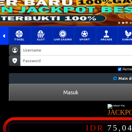
TOGEL
SLOT
LIVE CASINO
SPORT
ARCADE
SABU
Reme
Main d
Masuk
JACKP
IDR
75,0