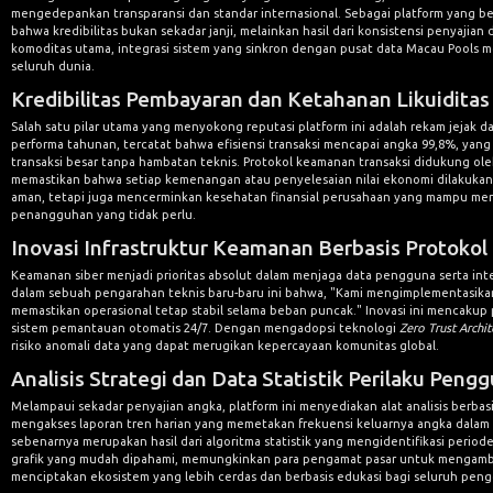
mengedepankan transparansi dan standar internasional. Sebagai platform yang ber
bahwa kredibilitas bukan sekadar janji, melainkan hasil dari konsistensi penyajian
komoditas utama, integrasi sistem yang sinkron dengan pusat data Macau Pools me
seluruh dunia.
Kredibilitas Pembayaran dan Ketahanan Likuiditas
Salah satu pilar utama yang menyokong reputasi platform ini adalah rekam jejak d
performa tahunan, tercatat bahwa efisiensi transaksi mencapai angka 99,8%, ya
transaksi besar tanpa hambatan teknis. Protokol keamanan transaksi didukung ol
memastikan bahwa setiap kemenangan atau penyelesaian nilai ekonomi dilakukan 
aman, tetapi juga mencerminkan kesehatan finansial perusahaan yang mampu me
penangguhan yang tidak perlu.
Inovasi Infrastruktur Keamanan Berbasis Protokol
Keamanan siber menjadi prioritas absolut dalam menjaga data pengguna serta inte
dalam sebuah pengarahan teknis baru-baru ini bahwa, "Kami mengimplementasikan e
memastikan operasional tetap stabil selama beban puncak." Inovasi ini mencakup 
sistem pemantauan otomatis 24/7. Dengan mengadopsi teknologi
Zero Trust Archit
risiko anomali data yang dapat merugikan kepercayaan komunitas global.
Analisis Strategi dan Data Statistik Perilaku Peng
Melampaui sekadar penyajian angka, platform ini menyediakan alat analisis berbas
mengakses laporan tren harian yang memetakan frekuensi keluarnya angka dalam pe
sebenarnya merupakan hasil dari algoritma statistik yang mengidentifikasi periode a
grafik yang mudah dipahami, memungkinkan para pengamat pasar untuk mengambil k
menciptakan ekosistem yang lebih cerdas dan berbasis edukasi bagi seluruh pen