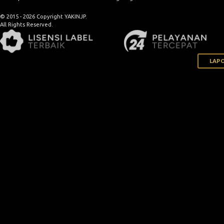
© 2015 - 2026 Copyright YAKINJP.
All Rights Reserved.
LAPO