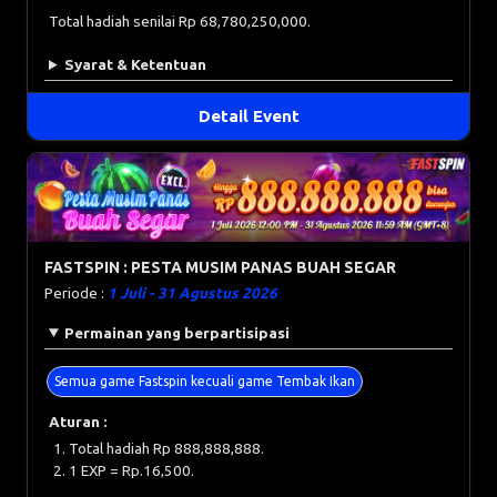
Total hadiah senilai Rp 68,780,250,000.
Syarat & Ketentuan
Detail Event
FASTSPIN : PESTA MUSIM PANAS BUAH SEGAR
Periode :
1 Juli - 31 Agustus 2026
Permainan yang berpartisipasi
Semua game Fastspin kecuali game Tembak Ikan
Aturan :
Total hadiah Rp 888,888,888.
1 EXP = Rp.16,500.