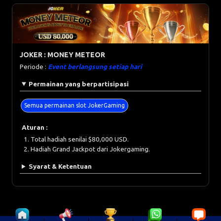
JOKER : MONEY METEOR
Periode :
Event berlangsung setiap hari
Permainan yang berpartisipasi
Semua permainan slot JokerGaming
Aturan :
Total hadiah senilai $80,000 USD.
Hadiah Grand Jackpot dari Jokergaming.
Syarat & Ketentuan