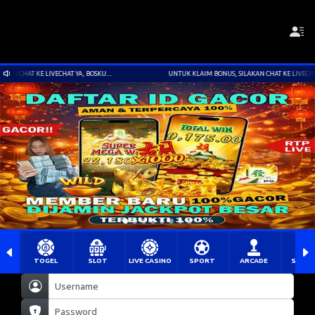
 KE LIVECHAT YA, BOSKU....
UNTUK KLAIM BONUS, SILAKAN CHAT KE LIVECHAT YA, BOS
TOGEL
SLOT
LIVE CASINO
SPORT
ARCADE
SABU