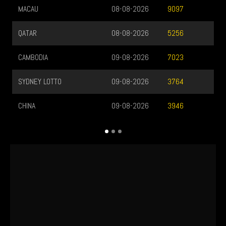
08-08-2026
TOTOMACAU 1300
09-08-
9097
08-08-2026
TOTOMACAU 1600
08-08-
5256
09-08-2026
TOTOMACAU 1900
08-08-
7023
09-08-2026
TOTOMACAU 2200
08-08-
3764
09-08-2026
TOTOMACAU 2300
08-08-
3946