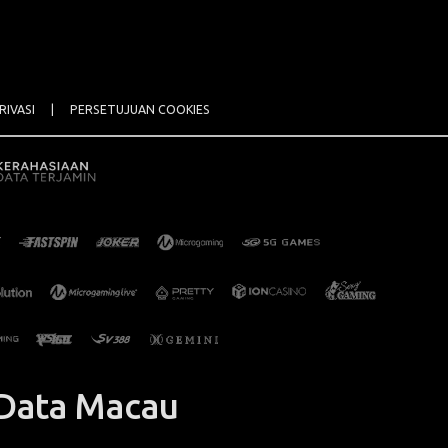
ney
Aztec Bonanza
RIVASI
|
PERSETUJUAN COOKIES
eluxe
Christmas Carol
Megaways
 Data Macau