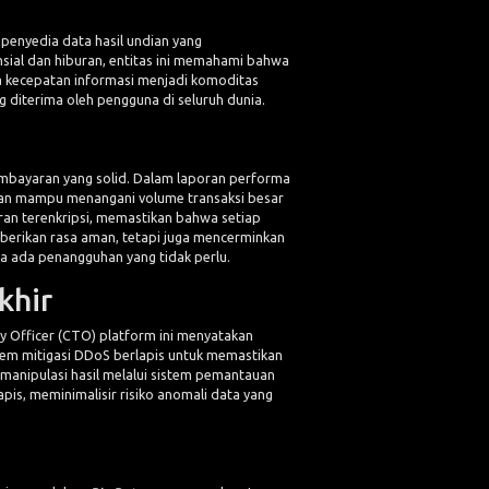
 penyedia data hasil undian yang
sures
Juicy Fruits
sial dan hiburan, entitas ini memahami bahwa
mana kecepatan informasi menjadi komoditas
g diterima oleh pengguna di seluruh dunia.
pembayaran yang solid. Dalam laporan performa
pkan mampu menangani volume transaksi besar
ran terenkripsi, memastikan bahwa setiap
mberikan rasa aman, tetapi juga mencerminkan
 ada penangguhan yang tidak perlu.
khir
ing
Floating Dragon
y Officer (CTO) platform ini menyatakan
s
tem mitigasi DDoS berlapis untuk memastikan
 manipulasi hasil melalui sistem pemantauan
rlapis, meminimalisir risiko anomali data yang