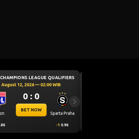
8/8/2026
7/8/2026
7/8/2026
 1000
Sugar Rush 1000
EXASDAY
SYDNEY POOLS
HONGKONG POOLS
218
2413
9943
/8/2026
8/8/2026
7/8/2026
A CHAMPIONS LEAGUE QUALIFIERS
onanza
Tut’s Treasure Tower
August 11, 2026 — 22:59 WIB
0 : 0
Next
BET NOW
Union Saint-
 Glimt
Gilloise
5
0.88
-0.75
0.94