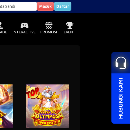
 YA, BOSKU....
Masuk
Daftar
ADE
INTERACTIVE
PROMOSI
EVENT