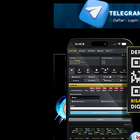
TELEGRA
Sugar Rush Super
Sweet
Daftar
Login
Scatter
Great Rhino