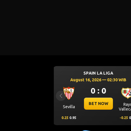
8/8/2026
8/8/2026
8/8/20
Caishens Cash Pots
St
PCSO
OREGON1
OREGO
7102
1535
60
8/8/2026
8/8/2026
8/8/20
UEFA CHAMPIONS LEAGUE QUALIF
Sweet Bonanza Super
Mahjo
August 12, 2026 — 01:30 WIB
Scatter
0 : 0
Previous
BET NOW
SK Sturm
Fener
Graz
-0.5
0.95
0.5
0