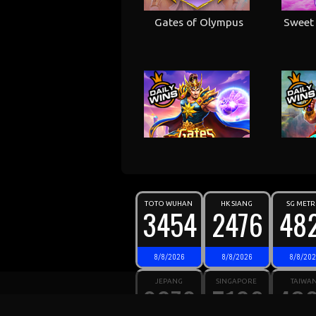
Gates of Olympus
Sweet
Gates of Gatot Kaca
Gates
Super Scatter
TOTO WUHAN
HK SIANG
SG MET
3454
2476
48
8/8/2026
8/8/2026
8/8/20
JEPANG
SINGAPORE
TAIWA
9078
5102
43