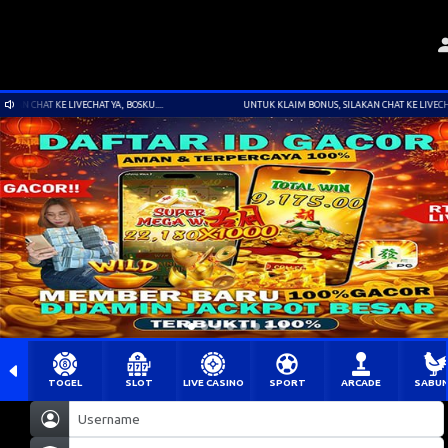
HAT KE LIVECHAT YA, BOSKU....
UNTUK KLAIM BONUS, SILAKAN CHAT KE LIVECHAT YA, B
TOGEL
SLOT
LIVE CASINO
SPORT
ARCADE
SABU