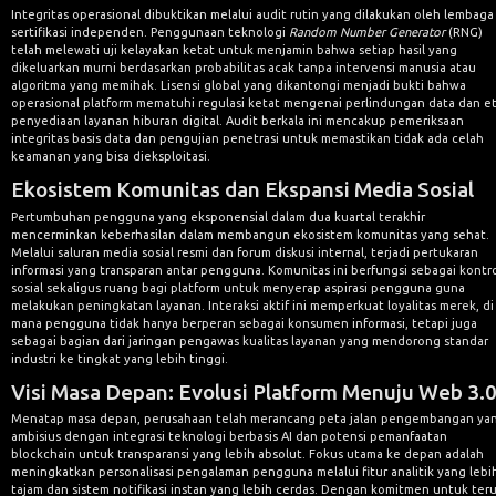
Integritas operasional dibuktikan melalui audit rutin yang dilakukan oleh lembaga
sertifikasi independen. Penggunaan teknologi
Random Number Generator
(RNG)
telah melewati uji kelayakan ketat untuk menjamin bahwa setiap hasil yang
dikeluarkan murni berdasarkan probabilitas acak tanpa intervensi manusia atau
algoritma yang memihak. Lisensi global yang dikantongi menjadi bukti bahwa
operasional platform mematuhi regulasi ketat mengenai perlindungan data dan et
penyediaan layanan hiburan digital. Audit berkala ini mencakup pemeriksaan
integritas basis data dan pengujian penetrasi untuk memastikan tidak ada celah
keamanan yang bisa dieksploitasi.
Ekosistem Komunitas dan Ekspansi Media Sosial
Pertumbuhan pengguna yang eksponensial dalam dua kuartal terakhir
mencerminkan keberhasilan dalam membangun ekosistem komunitas yang sehat.
Melalui saluran media sosial resmi dan forum diskusi internal, terjadi pertukaran
informasi yang transparan antar pengguna. Komunitas ini berfungsi sebagai kontr
sosial sekaligus ruang bagi platform untuk menyerap aspirasi pengguna guna
melakukan peningkatan layanan. Interaksi aktif ini memperkuat loyalitas merek, di
mana pengguna tidak hanya berperan sebagai konsumen informasi, tetapi juga
sebagai bagian dari jaringan pengawas kualitas layanan yang mendorong standar
industri ke tingkat yang lebih tinggi.
Visi Masa Depan: Evolusi Platform Menuju Web 3.
Menatap masa depan, perusahaan telah merancang peta jalan pengembangan ya
ambisius dengan integrasi teknologi berbasis AI dan potensi pemanfaatan
blockchain untuk transparansi yang lebih absolut. Fokus utama ke depan adalah
meningkatkan personalisasi pengalaman pengguna melalui fitur analitik yang lebi
tajam dan sistem notifikasi instan yang lebih cerdas. Dengan komitmen untuk ter