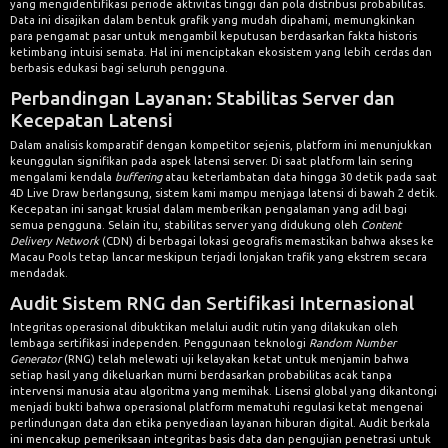
yang mengidentifikasi periode aktivitas tinggi dan pola distribusi probabilitas.
Data ini disajikan dalam bentuk grafik yang mudah dipahami, memungkinkan
para pengamat pasar untuk mengambil keputusan berdasarkan fakta historis
ketimbang intuisi semata. Hal ini menciptakan ekosistem yang lebih cerdas dan
berbasis edukasi bagi seluruh pengguna.
Perbandingan Layanan: Stabilitas Server dan
Kecepatan Latensi
Dalam analisis komparatif dengan kompetitor sejenis, platform ini menunjukkan
keunggulan signifikan pada aspek latensi server. Di saat platform lain sering
mengalami kendala
buffering
atau keterlambatan data hingga 30 detik pada saat
4D Live Draw berlangsung, sistem kami mampu menjaga latensi di bawah 2 detik.
Kecepatan ini sangat krusial dalam memberikan pengalaman yang adil bagi
semua pengguna. Selain itu, stabilitas server yang didukung oleh
Content
Delivery Network
(CDN) di berbagai lokasi geografis memastikan bahwa akses ke
Macau Pools tetap lancar meskipun terjadi lonjakan trafik yang ekstrem secara
mendadak.
Audit Sistem RNG dan Sertifikasi Internasional
Integritas operasional dibuktikan melalui audit rutin yang dilakukan oleh
lembaga sertifikasi independen. Penggunaan teknologi
Random Number
Generator
(RNG) telah melewati uji kelayakan ketat untuk menjamin bahwa
setiap hasil yang dikeluarkan murni berdasarkan probabilitas acak tanpa
intervensi manusia atau algoritma yang memihak. Lisensi global yang dikantongi
menjadi bukti bahwa operasional platform mematuhi regulasi ketat mengenai
perlindungan data dan etika penyediaan layanan hiburan digital. Audit berkala
ini mencakup pemeriksaan integritas basis data dan pengujian penetrasi untuk