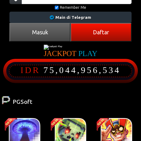
Remember Me
Main di Telegram
Masuk
Daftar
JACKPOT
PLAY
IDR
75,044,956,548
PGSoft