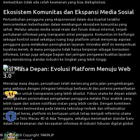
memastikan tidak ada celah keamanan yang bisa dieksploitasi.
Ekosistem Komunitas dan Ekspansi Media Sosial
Pertumbuhan pengguna yang eksponensial dalam dua kuartal terakhir
mencerminkan keberhasilan dalam membangun ekosistem komunitas yang
sehat. Melalui saluran media sosial resmi dan forum diskusi internal, terjadi
pertukaran informasi yang transparan antar pengguna. Komunitas ini berfungsi
sebagai kontrol sosial sekaligus ruang bagi platform untuk menyerap aspirasi
pengguna guna melakukan peningkatan layanan. Interaksi aktif ini memperkuat
loyalitas merek, di mana pengguna tidak hanya berperan sebagai konsumen
informasi, tetapi juga sebagai bagian dari jaringan pengawas kualitas layanan
yang mendorong standar industri ke tingkat yang lebih tinggi.
Visi Masa Depan: Evolusi Platform Menuju Web
3.0
Menatap masa depan, perusahaan telah merancang peta jalan pengembangan
yang ambisius dengan integrasi teknologi berbasis AI dan potensi pemanfaatan
blockchain untuk transparansi yang lebih absolut. Fokus utama ke depan adalah
meningkatkan personalisasi pengalaman pengguna melalui fitur analitik yang
lebih tajam dan sistem notifikasi instan yang lebih cerdas. Dengan komitmen
untuk terus berinvestasi pada talenta teknologi terbaik dan infrastruktur
perangkat keras, platform ini bertujuan untuk tetap menjadi referensi utama
bagi data Toto Macau 4D di Asia Tenggara, sekaligus menetapkan standar baru
dalam hal keamanan dan kecepatan informasi di industri hiburan digital global.
© 2015 - 2026 Copyright YAKINJP.