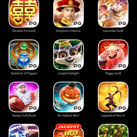
Double Fortune
Emperors Favour
Ganesha Gold
Symbols Of Egypt
Jungle Delight
Piggy Gold
Santas Gift Rush
Mr. Hallow-Win!
Legend of Hou Yi