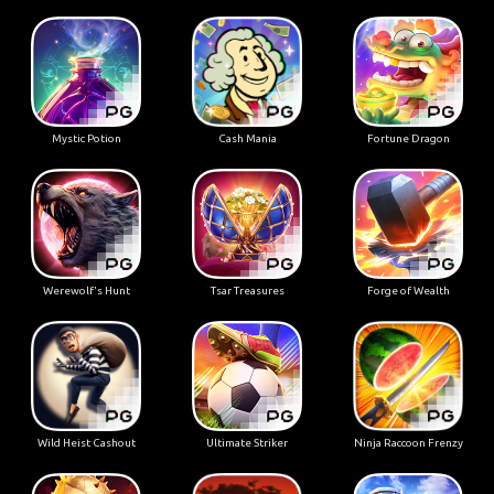
Mystic Potion
Cash Mania
Fortune Dragon
Werewolf's Hunt
Tsar Treasures
Forge of Wealth
Wild Heist Cashout
Ultimate Striker
Ninja Raccoon Frenzy