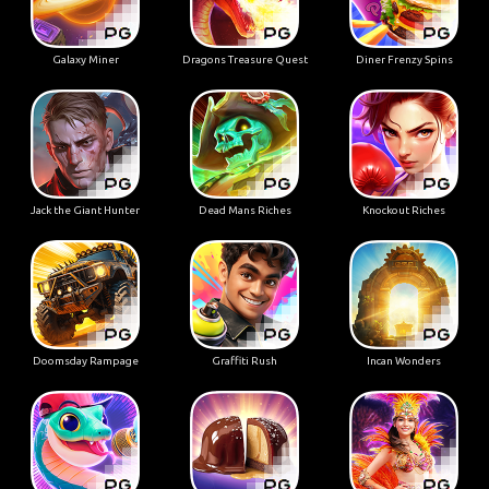
Galaxy Miner
Dragons Treasure Quest
Diner Frenzy Spins
Jack the Giant Hunter
Dead Mans Riches
Knockout Riches
Doomsday Rampage
Graffiti Rush
Incan Wonders