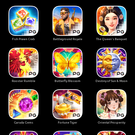
Fish Prawn Crab
Battleground Royale
The Queen's Banquet
Rooster Rumble
Butterfly Blossom
Destiny of Sun & Moon
Garuda Gems
Fortune Tiger
Oriental Prosperity