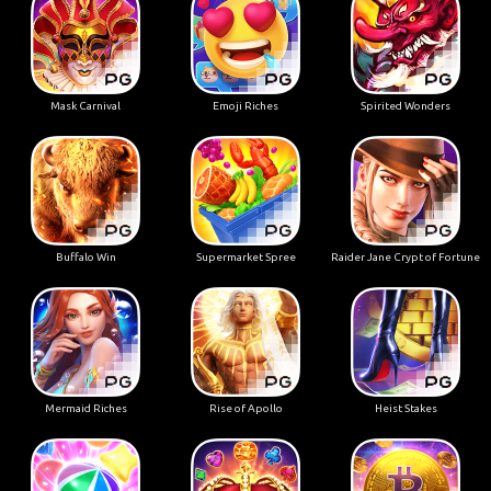
Mask Carnival
Emoji Riches
Spirited Wonders
Buffalo Win
Supermarket Spree
Raider Jane Crypt of Fortune
Mermaid Riches
Rise of Apollo
Heist Stakes