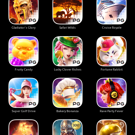
Gladiator's Glory
Safari Wilds
Cruise Royale
Fruity Candy
Lucky Clover Riches
Fortune Rabbit
Super Golf Drive
Bakery Bonanza
Rave Party Fever