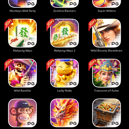
Monkeys Wild Party
Zombie Blasters
Super Wildrix
Mahjong Ways
Mahjong Ways 2
Wild Bounty Showdown
Wild Bandito
Lucky Neko
Treasures of Aztec