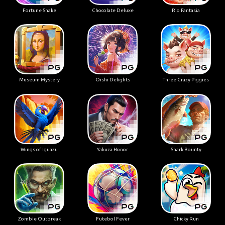
Fortune Snake
Chocolate Deluxe
Rio Fantasia
Museum Mystery
Oishi Delights
Three Crazy Piggies
Wings of Iguazu
Yakuza Honor
Shark Bounty
Zombie Outbreak
Futebol Fever
Chicky Run