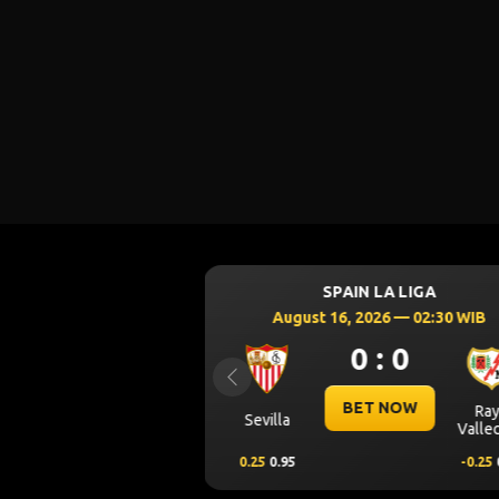
7/8/2026
7/8/2026
7/8/20
PCSO
OREGON1
OREGO
6964
5398
24
7/8/2026
7/8/2026
7/8/20
UEFA CHAMPIONS LEAGUE QUALIF
August 12, 2026 — 01:30 WIB
0 : 0
Previous
BET NOW
SK Sturm
Fener
Graz
-0.5
0.95
0.5
0