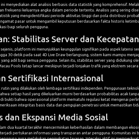
ni menyediakan alat analisis berbasis data statistik yang komprehensif. Mela
 frekuensi keluarnya angka dalam periode tertentu. Analisis yang sering dise
stik yang mengidentifikasi periode aktivitas tinggi dan pola distribusi probabi
amat pasar untuk mengambil keputusan berdasarkan fakta historis ketimbang
kasi bagi seluruh pengguna.
n: Stabilitas Server dan Kecepatan
ejenis, platform ini menunjukkan keunggulan signifikan pada aspek latensi ser
gga 30 detik pada saat 4D Live Draw berlangsung, sistem kami mampu menjaga 
ang adil bagi semua pengguna. Selain itu, stabilitas server yang didukung ol
acau Pools tetap lancar meskipun terjadi lonjakan trafik yang ekstrem secar
 Sertifikasi Internasional
it rutin yang dilakukan oleh lembaga sertifikasi independen. Penggunaan tekno
ahwa setiap hasil yang dikeluarkan murni berdasarkan probabilitas acak tanpa
adi bukti bahwa operasional platform mematuhi regulasi ketat mengenai perl
emeriksaan integritas basis data dan pengujian penetrasi untuk memastikan tid
 dan Ekspansi Media Sosial
am dua kuartal terakhir mencerminkan keberhasilan dalam membangun ekosist
 terjadi pertukaran informasi yang transparan antar pengguna. Komunitas ini b
pengguna guna melakukan peningkatan layanan. Interaksi aktif ini memperkuat