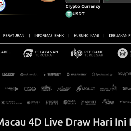
Crypto Currency
USDT
PERATURAN
|
INFORMASI BANK
|
HUBUNGI KAMI
|
KEBIJAKAN P
Macau 4D Live Draw Hari Ini