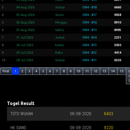
3
04 Aug 2026
Selasa
OR4 - 818
6660
4
03 Aug 2026
Senin
OR4 - 817
9058
5
02 Aug 2026
Minggu
OR4 - 816
8910
6
01 Aug 2026
Sabtu
OR4 - 815
8995
7
31 Jul 2026
Jumat
OR4 - 814
2231
8
30 Jul 2026
Kamis
OR4 - 813
3050
9
29 Jul 2026
Rabu
OR4 - 812
4414
10
28 Jul 2026
Selasa
OR4 - 811
6326
First
1
2
3
4
5
6
7
8
9
10
11
12
13
14
15
(
)
Togel Result
TOTO WUHAN
06-08-2026
6403
HK SIANG
06-08-2026
9220