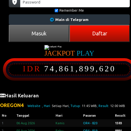
Remember Me
Main di Telegram
Masuk
Daftar
JACKPOT
PLAY
IDR
74,861,899,620
Hasil Keluaran
OREGON4
Website:
, Hari:
Setiap Hari
, Tutup:
11:45 WIB
, Result:
12:00 WIB
No
Tanggal
Hari
Pasaran
Result
1
06 Aug 2026
Kamis
OR4 - 820
1593
2
05 Aug 2026
Rabu
OR4 - 819
8891