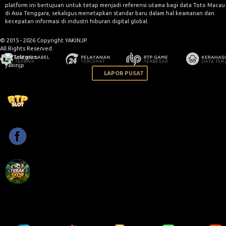
platform ini bertujuan untuk tetap menjadi referensi utama bagi data Toto Macau
di Asia Tenggara, sekaligus menetapkan standar baru dalam hal keamanan dan
kecepatan informasi di industri hiburan digital global.
© 2015 - 2026 Copyright YAKINJP.
All Rights Reserved.
LAPOR PUSAT