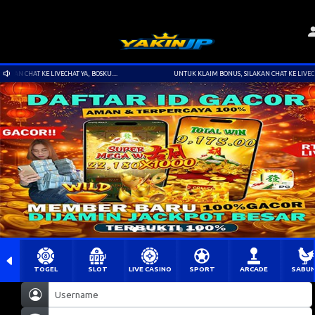
CHAT KE LIVECHAT YA, BOSKU....
UNTUK KLAIM BONUS, SILAKAN CHAT KE LIVECHAT YA, 
TOGEL
SLOT
LIVE CASINO
SPORT
ARCADE
SABU