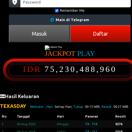
Remember Me
Main di Telegram
Masuk
Daftar
JACKPOT
PLAY
IDR
75,230,488,960
Hasil Keluaran
TEXASDAY
Website:
, Hari:
Setiap Hari
, Tutup:
00:15 WIB
, Result:
00:27 WIB
No
Tanggal
Hari
Pasaran
Result
1
09 Aug 2026
Minggu
TX - 714
9276
2
08 Aug 2026
Sabtu
TX - 713
0218