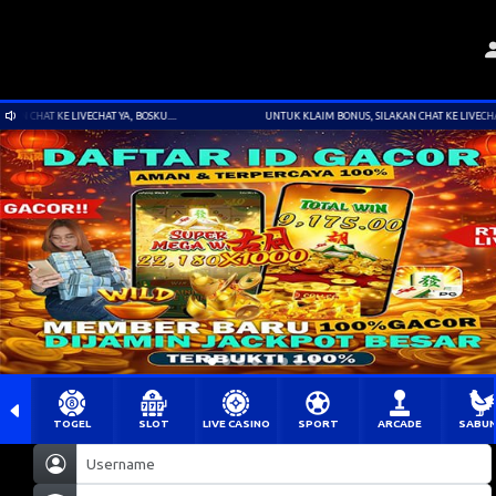
AT KE LIVECHAT YA, BOSKU....
UNTUK KLAIM BONUS, SILAKAN CHAT KE LIVECHAT YA, B
TOGEL
SLOT
LIVE CASINO
SPORT
ARCADE
SABU