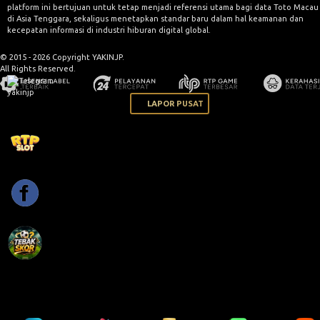
platform ini bertujuan untuk tetap menjadi referensi utama bagi data Toto Macau
di Asia Tenggara, sekaligus menetapkan standar baru dalam hal keamanan dan
kecepatan informasi di industri hiburan digital global.
© 2015 - 2026 Copyright YAKINJP.
All Rights Reserved.
LAPOR PUSAT