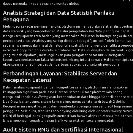
dapat merugikan kepercayaan komunitas global.
Analisis Strategi dan Data Statistik Perilaku
Pengguna
Melampaui sekadar penyajian angka, platform ini menyediakan alat analisis berbas
data statistik yang komprehensif. Melalui pengolahan
Big Data
, pengguna dapat
mengakses laporan tren harian yang memetakan frekuensi keluarnya angka dalam
periode tertentu. Analisis yang sering disebut sebagai "jam hoki" oleh komunitas
sebenarnya merupakan hasil dari algoritma statistik yang mengidentifikasi period
aktivitas tinggi dan pola distribusi probabilitas. Data ini disajikan dalam bentuk gra
yang mudah dipahami, memungkinkan para pengamat pasar untuk mengambil
keputusan berdasarkan fakta historis ketimbang intuisi semata. Hal ini menciptak
ekosistem yang lebih cerdas dan berbasis edukasi bagi seluruh pengguna.
Perbandingan Layanan: Stabilitas Server dan
Kecepatan Latensi
Dalam analisis komparatif dengan kompetitor sejenis, platform ini menunjukkan
keunggulan signifikan pada aspek latensi server. Di saat platform lain sering
mengalami kendala
buffering
atau keterlambatan data hingga 30 detik pada saat 
Live Draw berlangsung, sistem kami mampu menjaga latensi di bawah 2 detik.
Kecepatan ini sangat krusial dalam memberikan pengalaman yang adil bagi semua
pengguna. Selain itu, stabilitas server yang didukung oleh
Content Delivery Netwo
(CDN) di berbagai lokasi geografis memastikan bahwa akses ke Macau Pools tetap
lancar meskipun terjadi lonjakan trafik yang ekstrem secara mendadak.
Audit Sistem RNG dan Sertifikasi Internasional