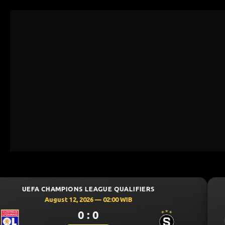
UEFA CHAMPIONS LEAGUE QUALIFIERS
August 12, 2026 — 01:30 WIB
0 : 0
Previous