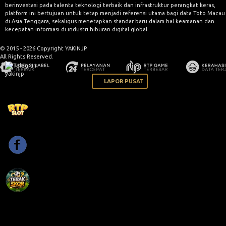
berinvestasi pada talenta teknologi terbaik dan infrastruktur perangkat keras,
platform ini bertujuan untuk tetap menjadi referensi utama bagi data Toto Macau
di Asia Tenggara, sekaligus menetapkan standar baru dalam hal keamanan dan
kecepatan informasi di industri hiburan digital global.
© 2015 - 2026 Copyright YAKINJP.
All Rights Reserved.
LAPOR PUSAT