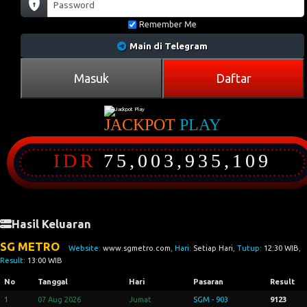
Remember Me
Main di Telegram
Masuk
Daftar
JACKPOT
PLAY
IDR
75,003,935,109
Hasil Keluaran
SG METRO
Website:
www.sgmetro.com
, Hari:
Setiap Hari
, Tutup:
12:30 WIB
,
Result:
13:00 WIB
No
Tanggal
Hari
Pasaran
Result
1
07 Aug 2026
Jumat
SGM - 903
9123