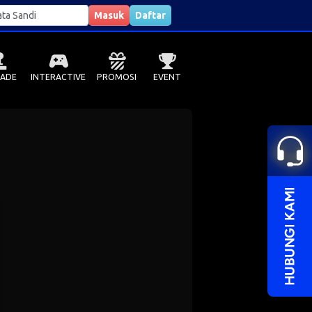
HAT YA, BOSKU....
Masuk
Daftar
ADE
INTERACTIVE
PROMOSI
EVENT