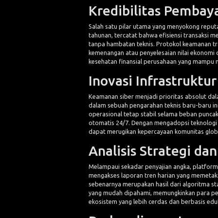
Kredibilitas Pembay
Salah satu pilar utama yang menyokong reputa
tahunan, tercatat bahwa efisiensi transaksi
tanpa hambatan teknis. Protokol keamanan tr
kemenangan atau penyelesaian nilai ekonomi 
kesehatan finansial perusahaan yang mampu 
Inovasi Infrastrukt
Keamanan siber menjadi prioritas absolut dal
dalam sebuah pengarahan teknis baru-baru ini
operasional tetap stabil selama beban puncak
otomatis 24/7. Dengan mengadopsi teknolog
dapat merugikan kepercayaan komunitas glob
Analisis Strategi da
Melampaui sekadar penyajian angka, platform i
mengakses laporan tren harian yang memetakan
sebenarnya merupakan hasil dari algoritma stati
yang mudah dipahami, memungkinkan para peng
ekosistem yang lebih cerdas dan berbasis edu