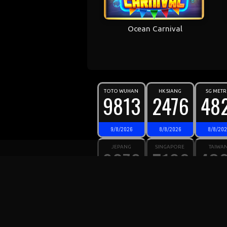
Ocean Carnival
TOTO WUHAN
HK SIANG
SG MET
9813
2476
48
9/8/2026
8/8/2026
8/8/20
JEPANG
SINGAPORE
TAIWA
9078
5102
43
8/8/2026
8/8/2026
8/8/20
PCSO
OREGON1
OREGO
7102
1535
60