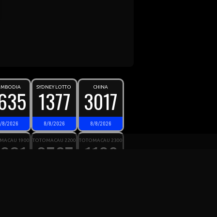
AMBODIA
SYDNEY LOTTO
CHINA
635
1377
3017
/8/2026
8/8/2026
8/8/2026
MACAU 1900
TOTOMACAU 2200
TOTOMACAU 2300
031
6525
1109
8/8/2026
8/8/2026
8/8/2026
EXASDAY
SYDNEY POOLS
HONGKONG POOLS
276
2413
2797