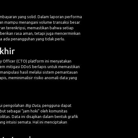
pembayaran yang solid. Dalam laporan performa
pkan mampu menangani volume transaksi besar
ran terenkripsi, memastikan bahwa setiap
mberikan rasa aman, tetapi juga mencerminkan
 ada penangguhan yang tidak perlu.
khir
y Officer (CTO) platform ini menyatakan
tem mitigasi DDoS berlapis untuk memastikan
 manipulasi hasil melalui sistem pemantauan
rlapis, meminimalisir risiko anomali data yang
lui pengolahan
Big Data
, pengguna dapat
but sebagai "jam hoki" oleh komunitas
litas. Data ini disajikan dalam bentuk grafik
 intuisi semata. Hal ini menciptakan