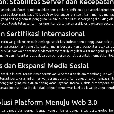
n: Stabilitas Server dan Kecepatan
ejenis, platform ini menunjukkan keunggulan signifikan pada aspek latensi ser
gga 30 detik pada saat 4D Live Draw berlangsung, sistem kami mampu menjaga 
ang adil bagi semua pengguna. Selain itu, stabilitas server yang didukung ol
acau Pools tetap lancar meskipun terjadi lonjakan trafik yang ekstrem secar
 Sertifikasi Internasional
it rutin yang dilakukan oleh lembaga sertifikasi independen. Penggunaan tekno
ahwa setiap hasil yang dikeluarkan murni berdasarkan probabilitas acak tanpa
adi bukti bahwa operasional platform mematuhi regulasi ketat mengenai perl
emeriksaan integritas basis data dan pengujian penetrasi untuk memastikan tid
 dan Ekspansi Media Sosial
am dua kuartal terakhir mencerminkan keberhasilan dalam membangun ekosist
 terjadi pertukaran informasi yang transparan antar pengguna. Komunitas ini b
pengguna guna melakukan peningkatan layanan. Interaksi aktif ini memperkuat
etapi juga sebagai bagian dari jaringan pengawas kualitas layanan yang mendo
olusi Platform Menuju Web 3.0
ang peta jalan pengembangan yang ambisius dengan integrasi teknologi ber