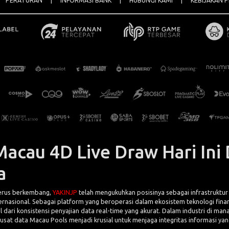
PERATURAN
|
INFORMASI BANK
|
HUBUNGI KAMI
|
KEBIJAKAN P
Macau 4D Live Draw Hari Ini
a
 terus berkembang,
YAKINJP
telah mengukuhkan posisinya sebagai infrastruktur
nasional. Sebagai platform yang beroperasi dalam ekosistem teknologi finan
sil dari konsistensi penyajian data real-time yang akurat. Dalam industri di 
usat data Macau Pools menjadi krusial untuk menjaga integritas informasi yan