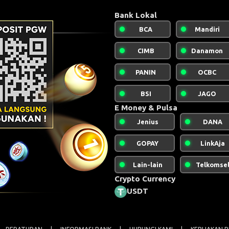
Bank Lokal
Mandiri
BNI
BRI
Danamon
Permata
BJB
OCBC
DKI
SUMUT
JAGO
SeaBank
DBS
E Money & Pulsa
Jenius
DANA
GOPAY
LinkAja
Lain-lain
Telkomse
Crypto Currency
USDT