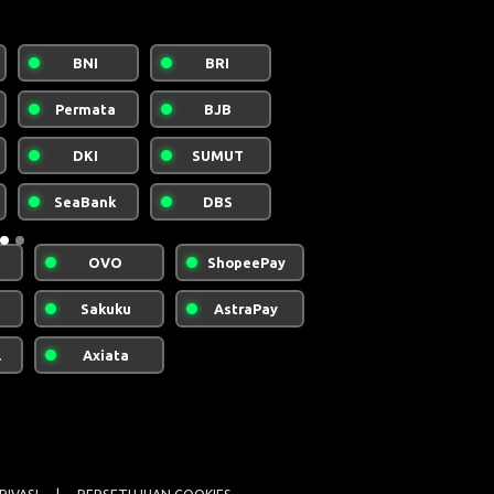
NOBU
Maybank
Mestika
Sinarmas
Mega
UOB
BluBCA
Superbank
OVO
ShopeePay
Sakuku
AstraPay
l
Axiata