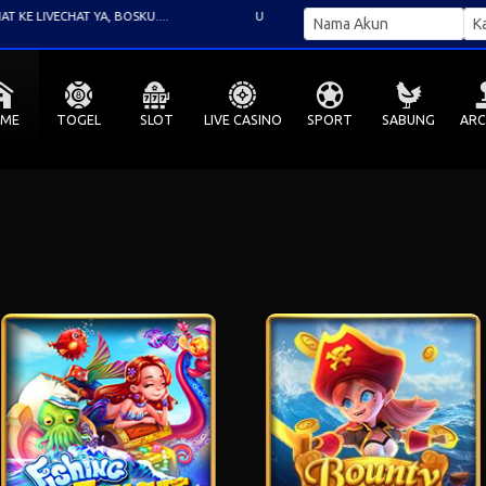
LIVECHAT YA, BOSKU....
UNTUK KLAIM BONUS, SILAKAN CHAT KE LIVEC
ME
TOGEL
SLOT
LIVE CASINO
SPORT
SABUNG
ARC